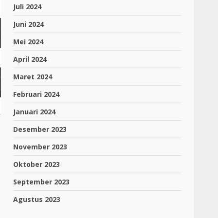
Juli 2024
Juni 2024
Mei 2024
April 2024
Maret 2024
Februari 2024
Januari 2024
Desember 2023
November 2023
Oktober 2023
September 2023
Agustus 2023