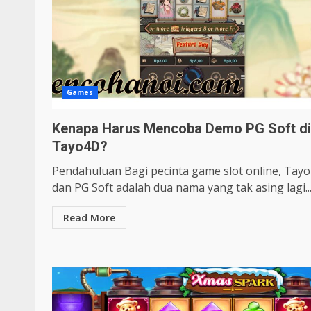
Games
Kenapa Harus Mencoba Demo PG Soft di
Tayo4D?
Pendahuluan Bagi pecinta game slot online, Tay
dan PG Soft adalah dua nama yang tak asing lagi...
Read More