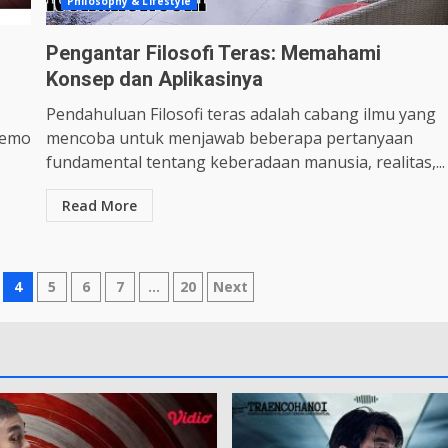
Philosophy & Lifestyle
Pengantar Filosofi Teras: Memahami
Konsep dan Aplikasinya
Pendahuluan Filosofi teras adalah cabang ilmu yang
demo
mencoba untuk menjawab beberapa pertanyaan
fundamental tentang keberadaan manusia, realitas,...
Read More
4
5
6
7
…
20
Next