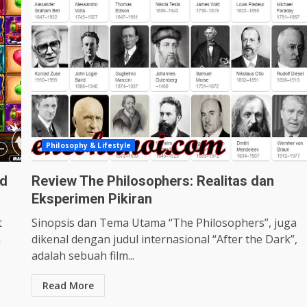
Philosophy & Lifestyle
4d
Review The Philosophers: Realitas dan
Eksperimen Pikiran
t
Sinopsis dan Tema Utama “The Philosophers”, juga
n
dikenal dengan judul internasional “After the Dark”,
adalah sebuah film...
Read More