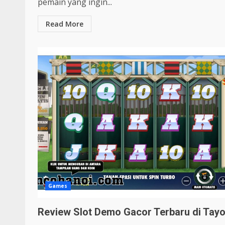
pemain yang ingin...
Read More
Games
Review Slot Demo Gacor Terbaru di Tay