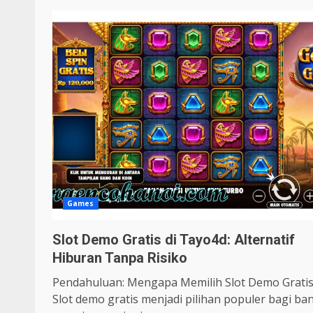
Games
Slot Demo Gratis di Tayo4d: Alternatif
Hiburan Tanpa Risiko
Pendahuluan: Mengapa Memilih Slot Demo Gratis
Slot demo gratis menjadi pilihan populer bagi ba