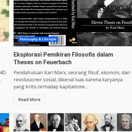
Philosophy & Lifestyle
Eksplorasi Pemikiran Filosofis dalam
Theses on Feuerbach
o4D
Pendahuluan Karl Marx, seorang filsuf, ekonom, dan
.
revolusioner sosial, dikenal luas karena karyanya
yang kritis terhadap kapitalisme...
Read More