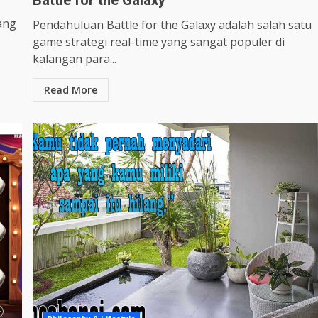
ang
Pendahuluan Battle for the Galaxy adalah salah satu
game strategi real-time yang sangat populer di
kalangan para...
Read More