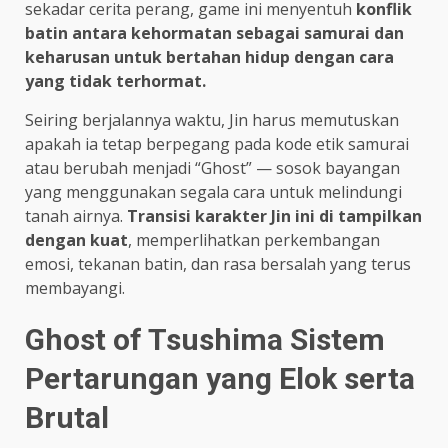
sekadar cerita perang, game ini menyentuh
konflik
batin antara kehormatan sebagai samurai dan
keharusan untuk bertahan hidup dengan cara
yang tidak terhormat.
Seiring berjalannya waktu, Jin harus memutuskan
apakah ia tetap berpegang pada kode etik samurai
atau berubah menjadi “Ghost” — sosok bayangan
yang menggunakan segala cara untuk melindungi
tanah airnya.
Transisi karakter Jin ini di tampilkan
dengan kuat
, memperlihatkan perkembangan
emosi, tekanan batin, dan rasa bersalah yang terus
membayangi.
Ghost of Tsushima Sistem
Pertarungan yang Elok serta
Brutal