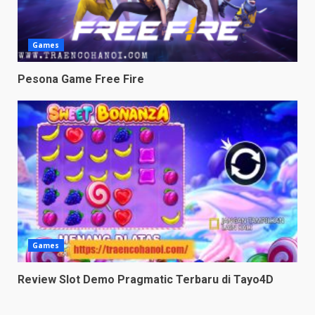
Games
Pesona Game Free Fire
Games
Review Slot Demo Pragmatic Terbaru di Tayo4D