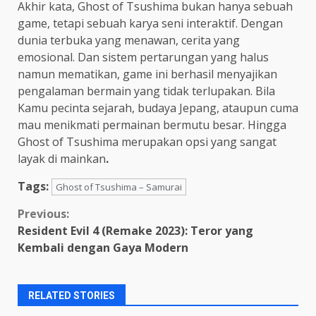
Akhir kata, Ghost of Tsushima bukan hanya sebuah
game, tetapi sebuah karya seni interaktif. Dengan
dunia terbuka yang menawan, cerita yang
emosional. Dan sistem pertarungan yang halus
namun mematikan, game ini berhasil menyajikan
pengalaman bermain yang tidak terlupakan. Bila
Kamu pecinta sejarah, budaya Jepang, ataupun cuma
mau menikmati permainan bermutu besar. Hingga
Ghost of Tsushima merupakan opsi yang sangat
layak di mainkan
.
Tags:
Ghost of Tsushima – Samurai
Continue
Previous:
Resident Evil 4 (Remake 2023): Teror yang
Reading
Kembali dengan Gaya Modern
RELATED STORIES