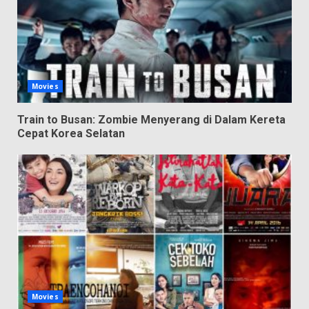
Movies
Train to Busan: Zombie Menyerang di Dalam Kereta
Cepat Korea Selatan
Movies