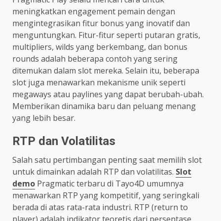
meningkatkan engagement pemain dengan
mengintegrasikan fitur bonus yang inovatif dan
menguntungkan. Fitur-fitur seperti putaran gratis,
multipliers, wilds yang berkembang, dan bonus
rounds adalah beberapa contoh yang sering
ditemukan dalam slot mereka. Selain itu, beberapa
slot juga menawarkan mekanisme unik seperti
megaways atau paylines yang dapat berubah-ubah.
Memberikan dinamika baru dan peluang menang
yang lebih besar.
RTP dan Volatilitas
Salah satu pertimbangan penting saat memilih slot
untuk dimainkan adalah RTP dan volatilitas.
Slot
demo
Pragmatic terbaru di Tayo4D umumnya
menawarkan RTP yang kompetitif, yang seringkali
berada di atas rata-rata industri. RTP (return to
player) adalah indikator teoretis dari persentase