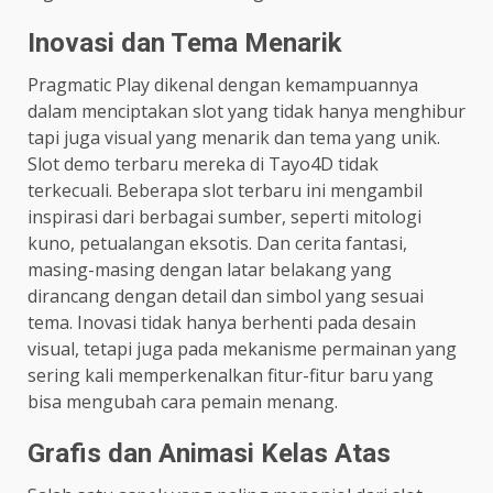
Inovasi dan Tema Menarik
Pragmatic Play dikenal dengan kemampuannya
dalam menciptakan slot yang tidak hanya menghibur
tapi juga visual yang menarik dan tema yang unik.
Slot demo terbaru mereka di Tayo4D tidak
terkecuali. Beberapa slot terbaru ini mengambil
inspirasi dari berbagai sumber, seperti mitologi
kuno, petualangan eksotis. Dan cerita fantasi,
masing-masing dengan latar belakang yang
dirancang dengan detail dan simbol yang sesuai
tema. Inovasi tidak hanya berhenti pada desain
visual, tetapi juga pada mekanisme permainan yang
sering kali memperkenalkan fitur-fitur baru yang
bisa mengubah cara pemain menang.
Grafis dan Animasi Kelas Atas