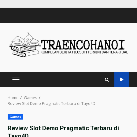
Skip
to
content
PRIMARY
MENU
Home
Games
Review Slot Demo Pragmatic Terbaru di Tayo4D
Games
Review Slot Demo Pragmatic Terbaru di
Tayo4D