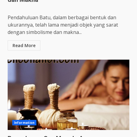
Pendahuluan Batu, dalam berbagai bentuk dan
ukurannya, telah lama menjadi objek yang sarat
dengan simbolisme dan makna...
Read More
Information