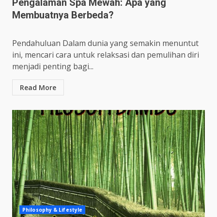
Pengalaman Spa Mewah: Apa yang
Membuatnya Berbeda?
Pendahuluan Dalam dunia yang semakin menuntut
ini, mencari cara untuk relaksasi dan pemulihan diri
menjadi penting bagi...
Read More
Philosophy & Lifestyle