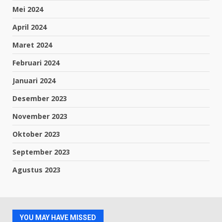
Mei 2024
April 2024
Maret 2024
Februari 2024
Januari 2024
Desember 2023
November 2023
Oktober 2023
September 2023
Agustus 2023
YOU MAY HAVE MISSED