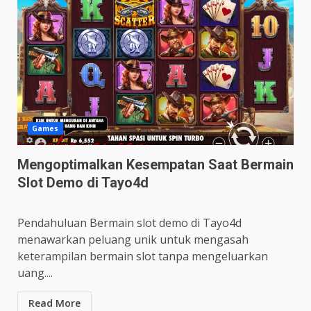
Games
Mengoptimalkan Kesempatan Saat Bermain
Slot Demo di Tayo4d
Pendahuluan Bermain slot demo di Tayo4d
menawarkan peluang unik untuk mengasah
keterampilan bermain slot tanpa mengeluarkan
uang....
Read More