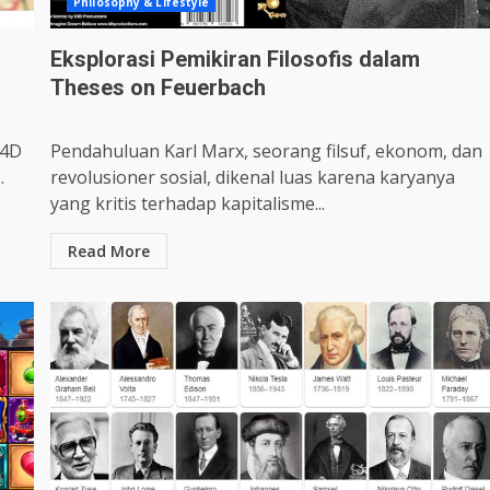
Philosophy & Lifestyle
Eksplorasi Pemikiran Filosofis dalam
Theses on Feuerbach
o4D
Pendahuluan Karl Marx, seorang filsuf, ekonom, dan
.
revolusioner sosial, dikenal luas karena karyanya
yang kritis terhadap kapitalisme...
Read More