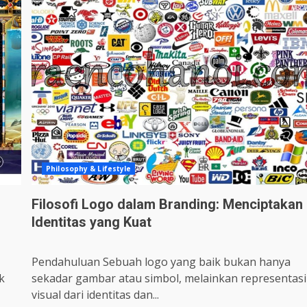
Philosophy & Lifestyle
Filosofi Logo dalam Branding: Menciptakan
Identitas yang Kuat
Pendahuluan Sebuah logo yang baik bukan hanya
k
sekadar gambar atau simbol, melainkan representasi
visual dari identitas dan...