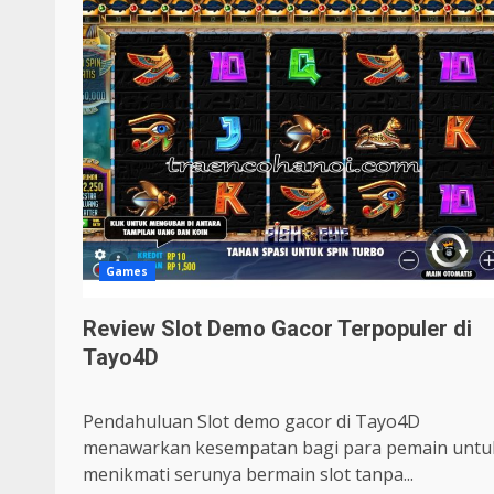
Games
Review Slot Demo Gacor Terpopuler di
Tayo4D
Pendahuluan Slot demo gacor di Tayo4D
menawarkan kesempatan bagi para pemain untu
menikmati serunya bermain slot tanpa...