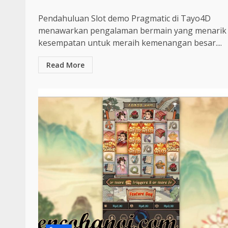
Pendahuluan Slot demo Pragmatic di Tayo4D
menawarkan pengalaman bermain yang menarik
kesempatan untuk meraih kemenangan besar....
Read More