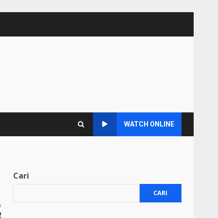
WATCH ONLINE
Cari
CARI