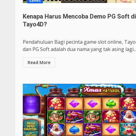
Games
Kenapa Harus Mencoba Demo PG Soft di
Tayo4D?
Pendahuluan Bagi pecinta game slot online, Tay
dan PG Soft adalah dua nama yang tak asing lagi...
Read More