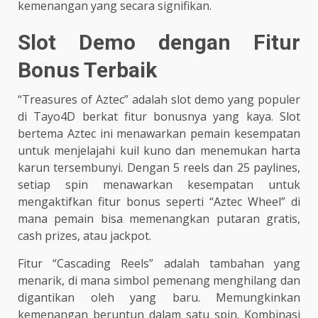
kemenangan yang secara signifikan.
Slot Demo dengan Fitur
Bonus Terbaik
“Treasures of Aztec” adalah slot demo yang populer
di Tayo4D berkat fitur bonusnya yang kaya. Slot
bertema Aztec ini menawarkan pemain kesempatan
untuk menjelajahi kuil kuno dan menemukan harta
karun tersembunyi. Dengan 5 reels dan 25 paylines,
setiap spin menawarkan kesempatan untuk
mengaktifkan fitur bonus seperti “Aztec Wheel” di
mana pemain bisa memenangkan putaran gratis,
cash prizes, atau jackpot.
Fitur “Cascading Reels” adalah tambahan yang
menarik, di mana simbol pemenang menghilang dan
digantikan oleh yang baru. Memungkinkan
kemenangan beruntun dalam satu spin. Kombinasi