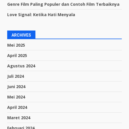
Genre Film Paling Populer dan Contoh Film Terbaiknya
Love Signal: Ketika Hati Menyala
ARCHIVES
Mei 2025
April 2025
Agustus 2024
Juli 2024
Juni 2024
Mei 2024
April 2024
Maret 2024
Februari 2024