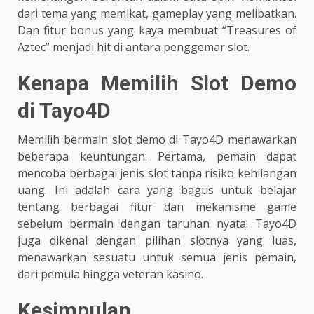
dari tema yang memikat, gameplay yang melibatkan.
Dan fitur bonus yang kaya membuat “Treasures of
Aztec” menjadi hit di antara penggemar slot.
Kenapa Memilih Slot Demo
di Tayo4D
Memilih bermain slot demo di Tayo4D menawarkan
beberapa keuntungan. Pertama, pemain dapat
mencoba berbagai jenis slot tanpa risiko kehilangan
uang. Ini adalah cara yang bagus untuk belajar
tentang berbagai fitur dan mekanisme game
sebelum bermain dengan taruhan nyata. Tayo4D
juga dikenal dengan pilihan slotnya yang luas,
menawarkan sesuatu untuk semua jenis pemain,
dari pemula hingga veteran kasino.
Kesimpulan