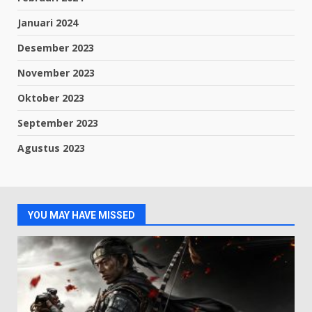
Januari 2024
Desember 2023
November 2023
Oktober 2023
September 2023
Agustus 2023
YOU MAY HAVE MISSED