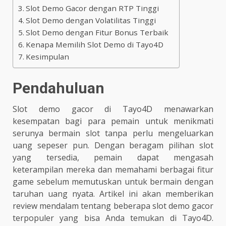
Slot Demo Gacor dengan RTP Tinggi
Slot Demo dengan Volatilitas Tinggi
Slot Demo dengan Fitur Bonus Terbaik
Kenapa Memilih Slot Demo di Tayo4D
Kesimpulan
Pendahuluan
Slot demo gacor di Tayo4D menawarkan
kesempatan bagi para pemain untuk menikmati
serunya bermain slot tanpa perlu mengeluarkan
uang sepeser pun. Dengan beragam pilihan slot
yang tersedia, pemain dapat mengasah
keterampilan mereka dan memahami berbagai fitur
game sebelum memutuskan untuk bermain dengan
taruhan uang nyata. Artikel ini akan memberikan
review mendalam tentang beberapa slot demo gacor
terpopuler yang bisa Anda temukan di Tayo4D.