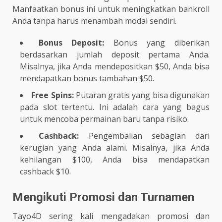
Manfaatkan bonus ini untuk meningkatkan bankroll
Anda tanpa harus menambah modal sendiri.
Bonus Deposit:
Bonus yang diberikan
berdasarkan jumlah deposit pertama Anda.
Misalnya, jika Anda mendepositkan $50, Anda bisa
mendapatkan bonus tambahan $50.
Free Spins:
Putaran gratis yang bisa digunakan
pada slot tertentu. Ini adalah cara yang bagus
untuk mencoba permainan baru tanpa risiko.
Cashback:
Pengembalian sebagian dari
kerugian yang Anda alami. Misalnya, jika Anda
kehilangan $100, Anda bisa mendapatkan
cashback $10.
Mengikuti Promosi dan Turnamen
Tayo4D sering kali mengadakan promosi dan