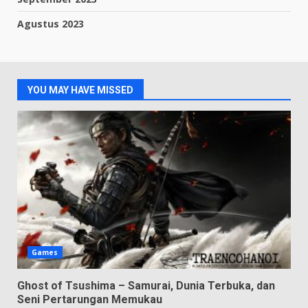
Agustus 2023
YOU MAY HAVE MISSED
Games
Ghost of Tsushima – Samurai, Dunia Terbuka, dan
Seni Pertarungan Memukau