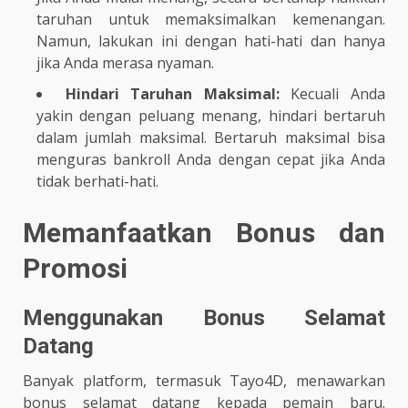
taruhan untuk memaksimalkan kemenangan.
Namun, lakukan ini dengan hati-hati dan hanya
jika Anda merasa nyaman.
Hindari Taruhan Maksimal:
Kecuali Anda
yakin dengan peluang menang, hindari bertaruh
dalam jumlah maksimal. Bertaruh maksimal bisa
menguras bankroll Anda dengan cepat jika Anda
tidak berhati-hati.
Memanfaatkan Bonus dan
Promosi
Menggunakan Bonus Selamat
Datang
Banyak platform, termasuk Tayo4D, menawarkan
bonus selamat datang kepada pemain baru.