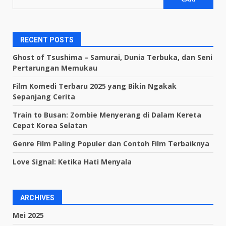
RECENT POSTS
Ghost of Tsushima – Samurai, Dunia Terbuka, dan Seni
Pertarungan Memukau
Film Komedi Terbaru 2025 yang Bikin Ngakak
Sepanjang Cerita
Train to Busan: Zombie Menyerang di Dalam Kereta
Cepat Korea Selatan
Genre Film Paling Populer dan Contoh Film Terbaiknya
Love Signal: Ketika Hati Menyala
ARCHIVES
Mei 2025