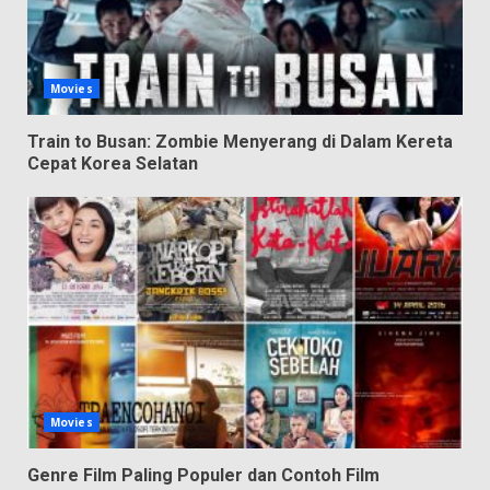
Movies
Train to Busan: Zombie Menyerang di Dalam Kereta
Cepat Korea Selatan
Movies
Genre Film Paling Populer dan Contoh Film