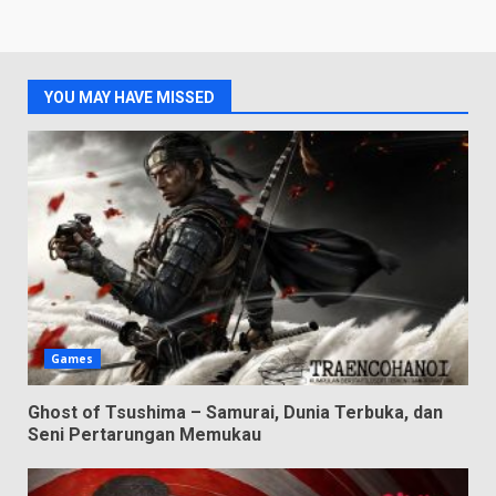
YOU MAY HAVE MISSED
Games
Ghost of Tsushima – Samurai, Dunia Terbuka, dan
Seni Pertarungan Memukau