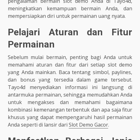
pengalaman bermain slot demo Anda di Tayo4d,
meningkatkan kemampuan bermain Anda, dan
mempersiapkan diri untuk permainan uang nyata.
Pelajari Aturan dan Fitur
Permainan
Sebelum mulai bermain, penting bagi Anda untuk
memahami aturan dan fitur dari setiap slot demo
yang Anda mainkan. Baca tentang simbol, paylines,
dan bonus yang tersedia dalam game tersebut.
Tayo4d menyediakan informasi ini langsung di
antarmuka permainan, sehingga memudahkan Anda
untuk mengakses dan memahami bagaimana
kombinasi kemenangan terbentuk dan apa saja fitur
khusus yang dapat mempengaruhi hasil permainan
Anda seperti di lansir dari
Slot Demo Gacor
.