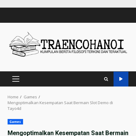
Skip
to
content
PRIMARY
MENU
Home
Games
Mengoptimalkan Kesempatan Saat Bermain Slot Demo di
Tayo4d
Games
Mengoptimalkan Kesempatan Saat Bermain