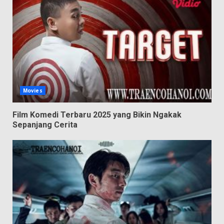
Movies
Film Komedi Terbaru 2025 yang Bikin Ngakak
Sepanjang Cerita