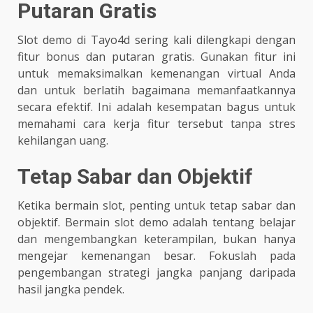
Putaran Gratis
Slot demo di Tayo4d sering kali dilengkapi dengan
fitur bonus dan putaran gratis. Gunakan fitur ini
untuk memaksimalkan kemenangan virtual Anda
dan untuk berlatih bagaimana memanfaatkannya
secara efektif. Ini adalah kesempatan bagus untuk
memahami cara kerja fitur tersebut tanpa stres
kehilangan uang.
Tetap Sabar dan Objektif
Ketika bermain slot, penting untuk tetap sabar dan
objektif. Bermain slot demo adalah tentang belajar
dan mengembangkan keterampilan, bukan hanya
mengejar kemenangan besar. Fokuslah pada
pengembangan strategi jangka panjang daripada
hasil jangka pendek.