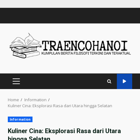
Skip
to
content
PRIMARY
MENU
Home
Information
Kuliner Cina: Eksplorasi Rasa dari Utara hingga Selatan
Information
Kuliner Cina: Eksplorasi Rasa dari Utara
hingga Selatan