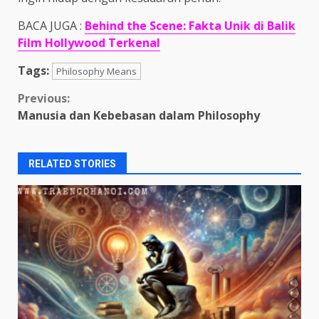
BACA JUGA :
Behind the Scene: Fakta Unik di Balik
Film Hollywood Terkenal
Tags:
Philosophy Means
Continue
Previous:
Manusia dan Kebebasan dalam Philosophy
Reading
RELATED STORIES