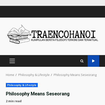
Skip
to
content
PRIMARY
MENU
Home
Philosophy & Lifestyle
Philosophy Means Seseorang
Philosophy & Lifestyle
Philosophy Means Seseorang
2 min read