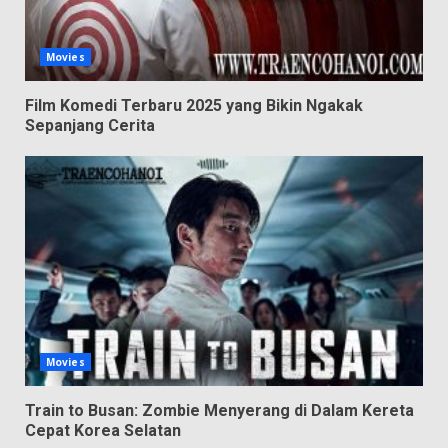
Movies
Film Komedi Terbaru 2025 yang Bikin Ngakak
Sepanjang Cerita
Movies
Train to Busan: Zombie Menyerang di Dalam Kereta
Cepat Korea Selatan