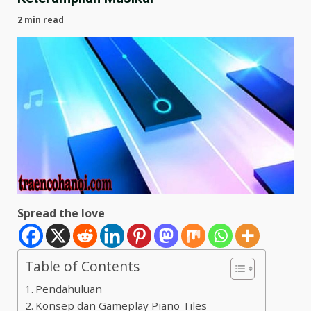
2 min read
Spread the love
Table of Contents
Pendahuluan
Konsep dan Gameplay Piano Tiles