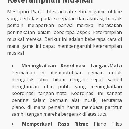
Meskipun Piano Tiles adalah sebuah
game offline
yang berfokus pada kecepatan dan akurasi, banyak
pemain melaporkan bahwa mereka merasakan
peningkatan dalam beberapa aspek keterampilan
musikal mereka. Berikut ini adalah beberapa cara di
mana game ini dapat mempengaruhi keterampilan
musikal:
Meningkatkan Koordinasi Tangan-Mata
Permainan ini membutuhkan pemain untuk
mengetuk ubin hitam dengan cepat sambil
menghindari ubin putih, yang meningkatkan
koordinasi tangan-mata. Koordinasi ini sangat
penting dalam bermain alat musik, terutama
piano, di mana pemain harus membaca partitur
sambil tangan mereka bergerak di atas tuts.
Memperkuat Rasa Ritme
Piano Tiles