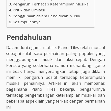
Pengaruh Terhadap Keterampilan Musikal
Kritik dan Limitasi
Penggunaan dalam Pendidikan Musik
Kesimpulannya
Pendahuluan
Dalam dunia game mobile, Piano Tiles telah muncul
sebagai salah satu permainan paling populer yang
menggabungkan musik dan aksi cepat. Dengan
konsep yang sederhana namun menantang, game
ini tidak hanya menyenangkan tetapi juga diklaim
memiliki pengaruh positif terhadap keterampilan
musikal pemainnya. Artikel ini akan membahas
bagaimana Piano Tiles bekerja, pengaruhnya
terhadap pengembangan keterampilan musikal, dan
beberapa aspek lain yang terkait dengan permainan
ini.