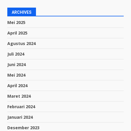
ARCHIVES
Mei 2025
April 2025
Agustus 2024
Juli 2024
Juni 2024
Mei 2024
April 2024
Maret 2024
Februari 2024
Januari 2024
Desember 2023