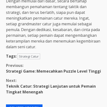
Dengan memulai dari dasar, secara bertahap
membangun pemahaman tentang taktik dan
strategi, dan terus berlatih, siapa pun dapat
meningkatkan permainan catur mereka. Ingat,
setiap grandmaster catur juga memulai sebagai
pemula. Dengan dedikasi, kesabaran, dan cinta pada
permainan, setiap pemain dapat mengembangkan
keterampilan mereka dan menemukan kegembiraan
dalam seni catur.
Tags:
Strategi Catur
Continue
Previous:
Strategi Game: Memecahkan Puzzle Level Tinggi
Reading
Next:
Teknik Catur: Strategi Lanjutan untuk Pemain
Tingkat Menengah