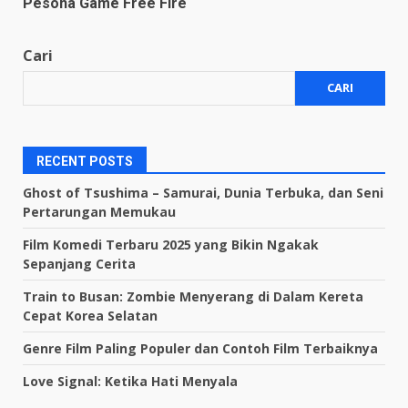
Pesona Game Free Fire
Cari
CARI
RECENT POSTS
Ghost of Tsushima – Samurai, Dunia Terbuka, dan Seni
Pertarungan Memukau
Film Komedi Terbaru 2025 yang Bikin Ngakak
Sepanjang Cerita
Train to Busan: Zombie Menyerang di Dalam Kereta
Cepat Korea Selatan
Genre Film Paling Populer dan Contoh Film Terbaiknya
Love Signal: Ketika Hati Menyala