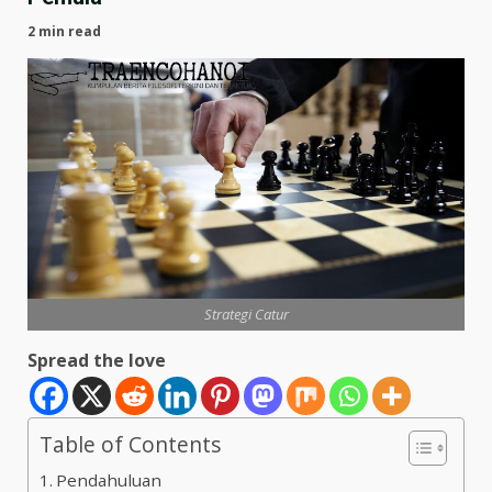
2 min read
Strategi Catur
Spread the love
Table of Contents
Pendahuluan