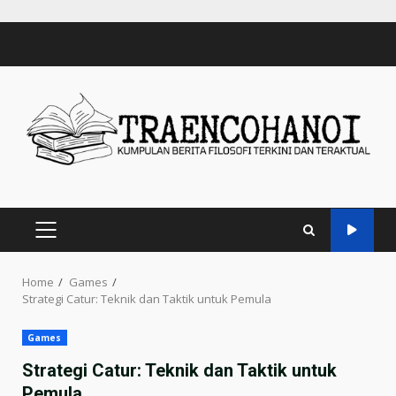
Skip
to
content
PRIMARY
MENU
Home
Games
Strategi Catur: Teknik dan Taktik untuk Pemula
Games
Strategi Catur: Teknik dan Taktik untuk
Pemula