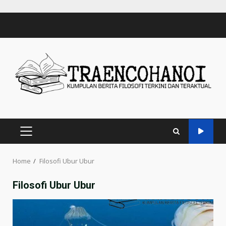
Skip
to
content
PRIMARY
MENU
Home
Filosofi Ubur Ubur
Filosofi Ubur Ubur