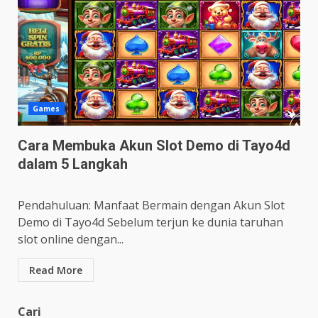
Games
Cara Membuka Akun Slot Demo di Tayo4d
dalam 5 Langkah
Pendahuluan: Manfaat Bermain dengan Akun Slot
Demo di Tayo4d Sebelum terjun ke dunia taruhan
slot online dengan...
Read More
Cari