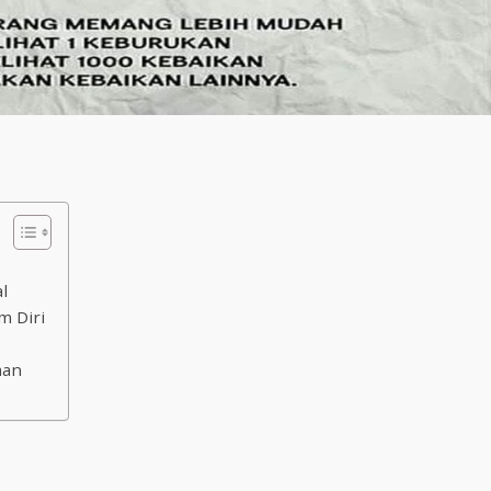
l
m Diri
man