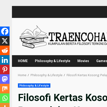
Skip
to
content
HOME
Philosophy & Lifestyle
Movies
Game
Home
Philosophy & Lifestyle
Filosofi Kertas Kosong: Pe
Philosophy & Lifestyle
Filosofi Kertas Kos