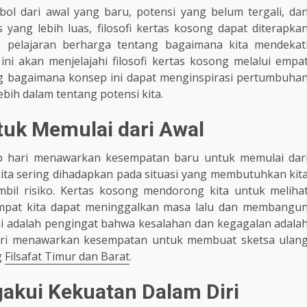
bol dari awal yang baru, potensi yang belum tergali, da
yang lebih luas, filosofi kertas kosong dapat diterapka
 pelajaran berharga tentang bagaimana kita mendekat
 ini akan menjelajahi filosofi kertas kosong melalui empa
g bagaimana konsep ini dapat menginspirasi pertumbuha
ebih dalam tentang potensi kita.
uk Memulai dari Awal
p hari menawarkan kesempatan baru untuk memulai dar
kita sering dihadapkan pada situasi yang membutuhkan kit
l risiko. Kertas kosong mendorong kita untuk meliha
empat kita dapat meninggalkan masa lalu dan membangu
ni adalah pengingat bahwa kesalahan dan kegagalan adala
 hari menawarkan kesempatan untuk membuat sketsa ulan
g
Filsafat Timur dan Barat
.
gakui Kekuatan Dalam Diri