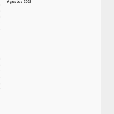
Agustus 2023
n
n
i
t
n
i
a
t
n
h
g