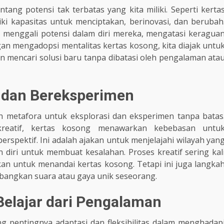
tang potensi tak terbatas yang kita miliki. Seperti kerta
ki kapasitas untuk menciptakan, berinovasi, dan berubah
 menggali potensi dalam diri mereka, mengatasi keragua
n mengadopsi mentalitas kertas kosong, kita diajak untu
n mencari solusi baru tanpa dibatasi oleh pengalaman ata
i dan Bereksperimen
ah metafora untuk eksplorasi dan eksperimen tanpa batas
kreatif, kertas kosong menawarkan kebebasan untu
erspektif. Ini adalah ajakan untuk menjelajahi wilayah yan
n diri untuk membuat kesalahan. Proses kreatif sering kal
n untuk menandai kertas kosong. Tetapi ini juga langka
angkan suara atau gaya unik seseorang.
 Belajar dari Pengalaman
ng pentingnya adaptasi dan fleksibilitas dalam menghadap