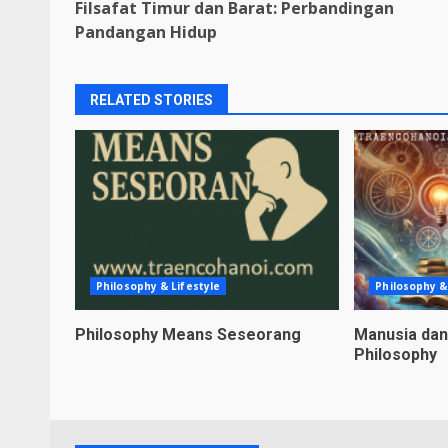
Filsafat Timur dan Barat: Perbandingan
Reading
Pandangan Hidup
RELATED STORIES
Philosophy & Lifestyle
Philosophy &
Philosophy Means Seseorang
Manusia da
Philosophy