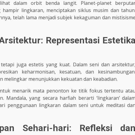
ihat dalam orbit benda langit. Planet-planet berputa
ng hampir lingkaran, menciptakan siklus musim dan tahun
nya, telah lama menjadi subjek kekaguman dan mistisism
rsitektur: Representasi Estetik
tetapi juga estetis yang kuat. Dalam seni dan arsitektur
resikan keharmonisan, kesatuan, dan kesinambungan
gan melingkar menunjukkan kekuatan dan keabadian.
untuk menarik mata penonton ke titik fokus tertentu ata
. Mandala, yang secara harfiah berarti ‘lingkaran’ dala
ari penggunaan lingkaran dalam seni untuk meditasi da
an Sehari-hari: Refleksi da