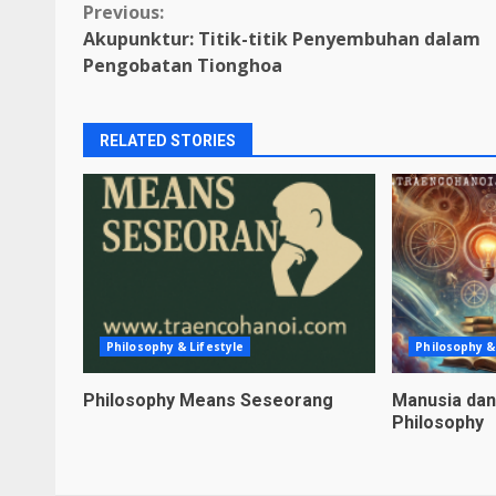
Continue
Previous:
Akupunktur: Titik-titik Penyembuhan dalam
Reading
Pengobatan Tionghoa
RELATED STORIES
Philosophy & Lifestyle
Philosophy &
Philosophy Means Seseorang
Manusia da
Philosophy