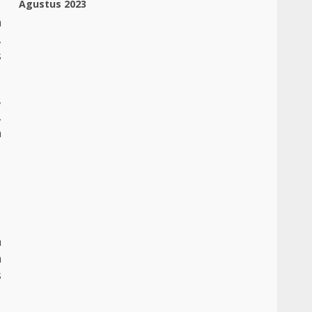
Agustus 2023
m
,
s
,
,
n
m
a
n
s