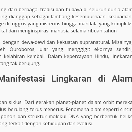
ng dari berbagai tradisi dan budaya di seluruh dunia ala
ering dianggap sebagai lambang kesempurnaan, keabadian
e di Inggris yang misterius hingga mandala yang komplek
ikat dan menginspirasi manusia selama ribuan tahun.
an dengan dewa-dewi dan kekuatan supranatural. Misalnya
oleh Ouroboros, ular yang menggigit ekornya sendiri
 kelahiran kembali. Dalam kepercayaan Hindu, lingkara
yang tak berujung.
anifestasi Lingkaran di Ala
n siklus. Dari gerakan planet-planet dalam orbit merek
iklus berulang terus menerus. Fenomena alam seperti cinci
ohon dan struktur molekul DNA yang berbentuk helik
ng terkait dengan kehidupan dan evolusi.