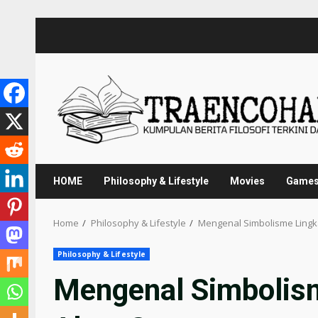
Skip
to
content
HOME
Philosophy & Lifestyle
Movies
Game
Home
Philosophy & Lifestyle
Mengenal Simbolisme Ling
Philosophy & Lifestyle
Mengenal Simbolis